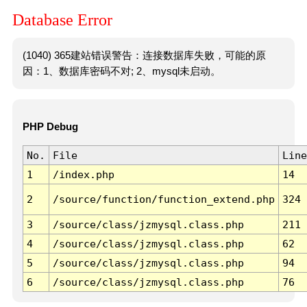
Database Error
(1040) 365建站错误警告：连接数据库失败，可能的原
因：1、数据库密码不对; 2、mysql未启动。
PHP Debug
No.
File
Line
1
/index.php
14
2
/source/function/function_extend.php
324
3
/source/class/jzmysql.class.php
211
4
/source/class/jzmysql.class.php
62
5
/source/class/jzmysql.class.php
94
6
/source/class/jzmysql.class.php
76