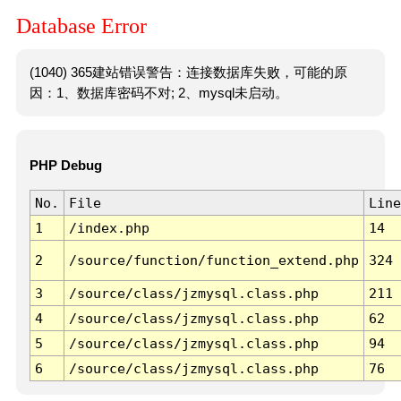
Database Error
(1040) 365建站错误警告：连接数据库失败，可能的原
因：1、数据库密码不对; 2、mysql未启动。
PHP Debug
No.
File
Line
1
/index.php
14
2
/source/function/function_extend.php
324
3
/source/class/jzmysql.class.php
211
4
/source/class/jzmysql.class.php
62
5
/source/class/jzmysql.class.php
94
6
/source/class/jzmysql.class.php
76