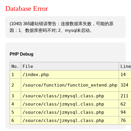
Database Error
(1040) 365建站错误警告：连接数据库失败，可能的原
因：1、数据库密码不对; 2、mysql未启动。
PHP Debug
No.
File
Line
1
/index.php
14
2
/source/function/function_extend.php
324
3
/source/class/jzmysql.class.php
211
4
/source/class/jzmysql.class.php
62
5
/source/class/jzmysql.class.php
94
6
/source/class/jzmysql.class.php
76