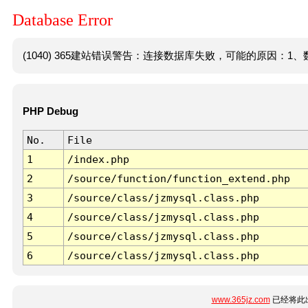
Database Error
(1040) 365建站错误警告：连接数据库失败，可能的原因：1、数
PHP Debug
No.
File
1
/index.php
2
/source/function/function_extend.php
3
/source/class/jzmysql.class.php
4
/source/class/jzmysql.class.php
5
/source/class/jzmysql.class.php
6
/source/class/jzmysql.class.php
www.365jz.com
已经将此