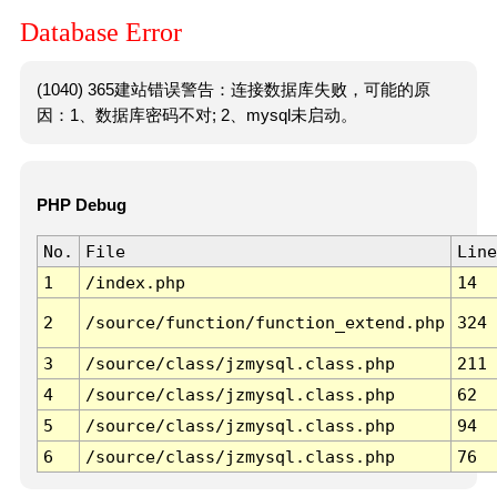
Database Error
(1040) 365建站错误警告：连接数据库失败，可能的原
因：1、数据库密码不对; 2、mysql未启动。
PHP Debug
No.
File
Line
1
/index.php
14
2
/source/function/function_extend.php
324
3
/source/class/jzmysql.class.php
211
4
/source/class/jzmysql.class.php
62
5
/source/class/jzmysql.class.php
94
6
/source/class/jzmysql.class.php
76