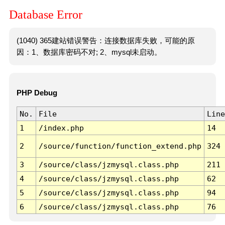
Database Error
(1040) 365建站错误警告：连接数据库失败，可能的原
因：1、数据库密码不对; 2、mysql未启动。
PHP Debug
No.
File
Line
1
/index.php
14
2
/source/function/function_extend.php
324
3
/source/class/jzmysql.class.php
211
4
/source/class/jzmysql.class.php
62
5
/source/class/jzmysql.class.php
94
6
/source/class/jzmysql.class.php
76