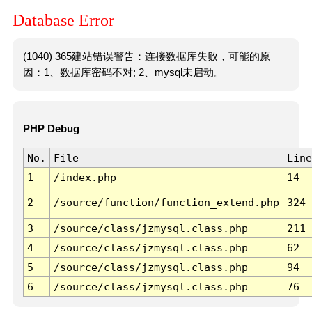
Database Error
(1040) 365建站错误警告：连接数据库失败，可能的原
因：1、数据库密码不对; 2、mysql未启动。
PHP Debug
No.
File
Line
1
/index.php
14
2
/source/function/function_extend.php
324
3
/source/class/jzmysql.class.php
211
4
/source/class/jzmysql.class.php
62
5
/source/class/jzmysql.class.php
94
6
/source/class/jzmysql.class.php
76