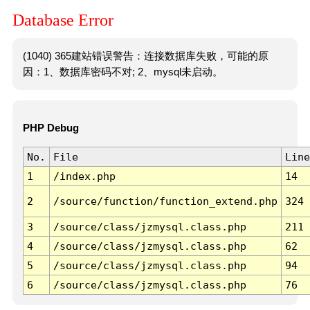
Database Error
(1040) 365建站错误警告：连接数据库失败，可能的原
因：1、数据库密码不对; 2、mysql未启动。
PHP Debug
No.
File
Line
1
/index.php
14
2
/source/function/function_extend.php
324
3
/source/class/jzmysql.class.php
211
4
/source/class/jzmysql.class.php
62
5
/source/class/jzmysql.class.php
94
6
/source/class/jzmysql.class.php
76