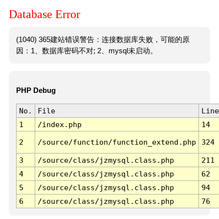
Database Error
(1040) 365建站错误警告：连接数据库失败，可能的原
因：1、数据库密码不对; 2、mysql未启动。
PHP Debug
No.
File
Line
1
/index.php
14
2
/source/function/function_extend.php
324
3
/source/class/jzmysql.class.php
211
4
/source/class/jzmysql.class.php
62
5
/source/class/jzmysql.class.php
94
6
/source/class/jzmysql.class.php
76