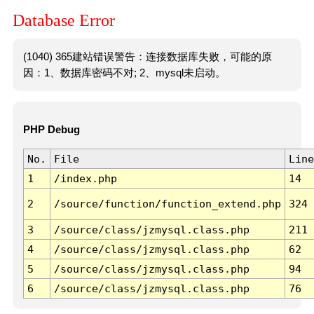
Database Error
(1040) 365建站错误警告：连接数据库失败，可能的原
因：1、数据库密码不对; 2、mysql未启动。
PHP Debug
No.
File
Line
1
/index.php
14
2
/source/function/function_extend.php
324
3
/source/class/jzmysql.class.php
211
4
/source/class/jzmysql.class.php
62
5
/source/class/jzmysql.class.php
94
6
/source/class/jzmysql.class.php
76