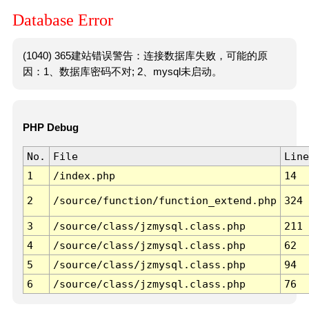
Database Error
(1040) 365建站错误警告：连接数据库失败，可能的原
因：1、数据库密码不对; 2、mysql未启动。
PHP Debug
No.
File
Line
1
/index.php
14
2
/source/function/function_extend.php
324
3
/source/class/jzmysql.class.php
211
4
/source/class/jzmysql.class.php
62
5
/source/class/jzmysql.class.php
94
6
/source/class/jzmysql.class.php
76