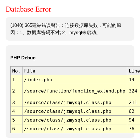
Database Error
(1040) 365建站错误警告：连接数据库失败，可能的原
因：1、数据库密码不对; 2、mysql未启动。
PHP Debug
No.
File
Line
1
/index.php
14
2
/source/function/function_extend.php
324
3
/source/class/jzmysql.class.php
211
4
/source/class/jzmysql.class.php
62
5
/source/class/jzmysql.class.php
94
6
/source/class/jzmysql.class.php
76