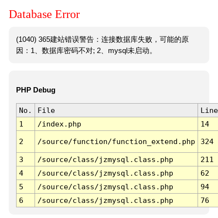
Database Error
(1040) 365建站错误警告：连接数据库失败，可能的原
因：1、数据库密码不对; 2、mysql未启动。
PHP Debug
No.
File
Line
1
/index.php
14
2
/source/function/function_extend.php
324
3
/source/class/jzmysql.class.php
211
4
/source/class/jzmysql.class.php
62
5
/source/class/jzmysql.class.php
94
6
/source/class/jzmysql.class.php
76