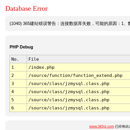
Database Error
(1040) 365建站错误警告：连接数据库失败，可能的原因：1、数
PHP Debug
No.
File
1
/index.php
2
/source/function/function_extend.php
3
/source/class/jzmysql.class.php
4
/source/class/jzmysql.class.php
5
/source/class/jzmysql.class.php
6
/source/class/jzmysql.class.php
www.365jz.com
已经将此