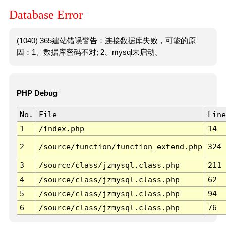
Database Error
(1040) 365建站错误警告：连接数据库失败，可能的原
因：1、数据库密码不对; 2、mysql未启动。
PHP Debug
No.
File
Line
1
/index.php
14
2
/source/function/function_extend.php
324
3
/source/class/jzmysql.class.php
211
4
/source/class/jzmysql.class.php
62
5
/source/class/jzmysql.class.php
94
6
/source/class/jzmysql.class.php
76