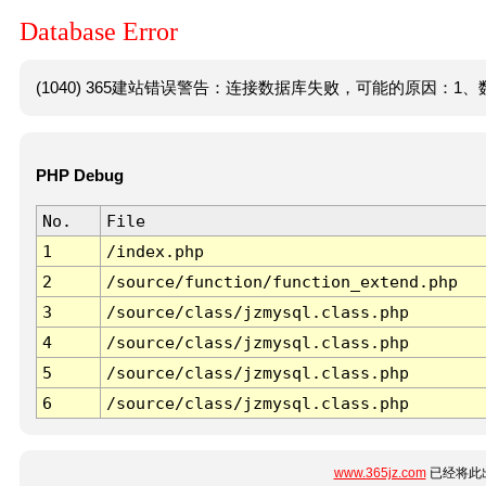
Database Error
(1040) 365建站错误警告：连接数据库失败，可能的原因：1、数
PHP Debug
No.
File
1
/index.php
2
/source/function/function_extend.php
3
/source/class/jzmysql.class.php
4
/source/class/jzmysql.class.php
5
/source/class/jzmysql.class.php
6
/source/class/jzmysql.class.php
www.365jz.com
已经将此