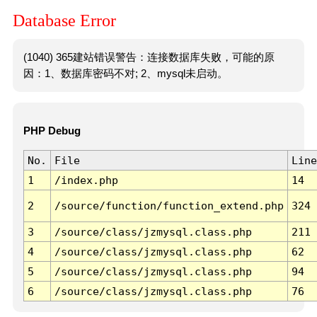
Database Error
(1040) 365建站错误警告：连接数据库失败，可能的原
因：1、数据库密码不对; 2、mysql未启动。
PHP Debug
No.
File
Line
1
/index.php
14
2
/source/function/function_extend.php
324
3
/source/class/jzmysql.class.php
211
4
/source/class/jzmysql.class.php
62
5
/source/class/jzmysql.class.php
94
6
/source/class/jzmysql.class.php
76