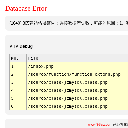
Database Error
(1040) 365建站错误警告：连接数据库失败，可能的原因：1、数
PHP Debug
No.
File
1
/index.php
2
/source/function/function_extend.php
3
/source/class/jzmysql.class.php
4
/source/class/jzmysql.class.php
5
/source/class/jzmysql.class.php
6
/source/class/jzmysql.class.php
www.365jz.com
已经将此