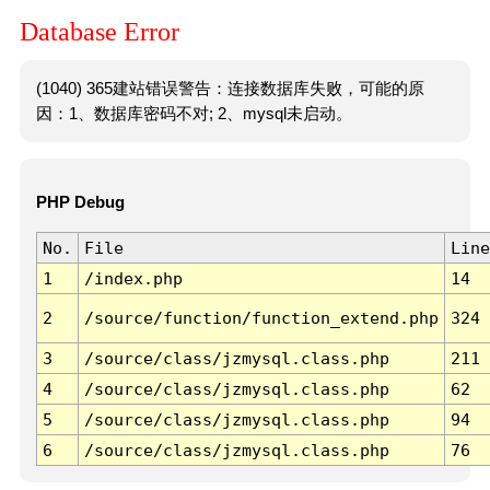
Database Error
(1040) 365建站错误警告：连接数据库失败，可能的原
因：1、数据库密码不对; 2、mysql未启动。
PHP Debug
No.
File
Line
1
/index.php
14
2
/source/function/function_extend.php
324
3
/source/class/jzmysql.class.php
211
4
/source/class/jzmysql.class.php
62
5
/source/class/jzmysql.class.php
94
6
/source/class/jzmysql.class.php
76