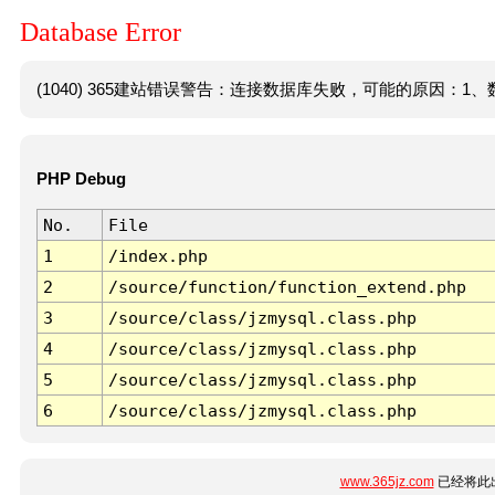
Database Error
(1040) 365建站错误警告：连接数据库失败，可能的原因：1、数
PHP Debug
No.
File
1
/index.php
2
/source/function/function_extend.php
3
/source/class/jzmysql.class.php
4
/source/class/jzmysql.class.php
5
/source/class/jzmysql.class.php
6
/source/class/jzmysql.class.php
www.365jz.com
已经将此