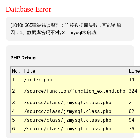
Database Error
(1040) 365建站错误警告：连接数据库失败，可能的原
因：1、数据库密码不对; 2、mysql未启动。
PHP Debug
No.
File
Line
1
/index.php
14
2
/source/function/function_extend.php
324
3
/source/class/jzmysql.class.php
211
4
/source/class/jzmysql.class.php
62
5
/source/class/jzmysql.class.php
94
6
/source/class/jzmysql.class.php
76