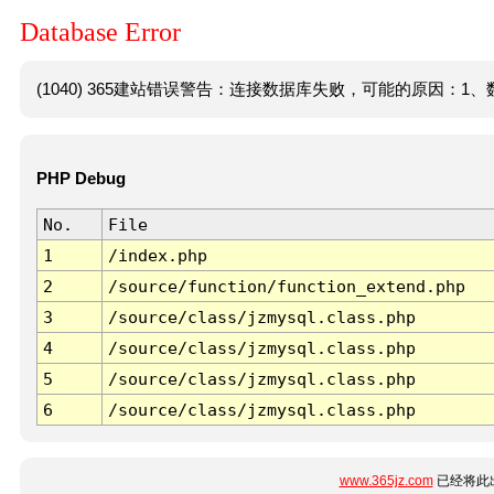
Database Error
(1040) 365建站错误警告：连接数据库失败，可能的原因：1、数
PHP Debug
No.
File
1
/index.php
2
/source/function/function_extend.php
3
/source/class/jzmysql.class.php
4
/source/class/jzmysql.class.php
5
/source/class/jzmysql.class.php
6
/source/class/jzmysql.class.php
www.365jz.com
已经将此