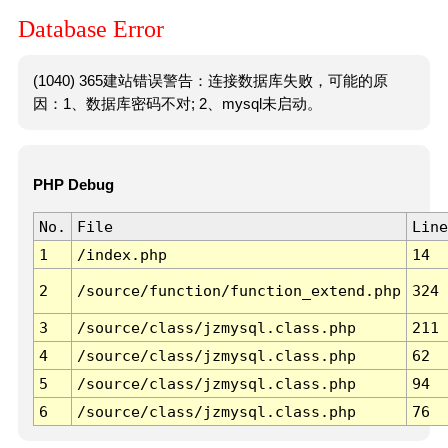
Database Error
(1040) 365建站错误警告：连接数据库失败，可能的原
因：1、数据库密码不对; 2、mysql未启动。
PHP Debug
No.
File
Line
1
/index.php
14
2
/source/function/function_extend.php
324
3
/source/class/jzmysql.class.php
211
4
/source/class/jzmysql.class.php
62
5
/source/class/jzmysql.class.php
94
6
/source/class/jzmysql.class.php
76