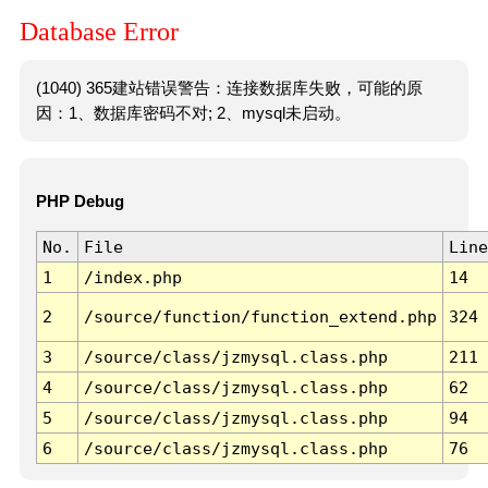
Database Error
(1040) 365建站错误警告：连接数据库失败，可能的原
因：1、数据库密码不对; 2、mysql未启动。
PHP Debug
No.
File
Line
1
/index.php
14
2
/source/function/function_extend.php
324
3
/source/class/jzmysql.class.php
211
4
/source/class/jzmysql.class.php
62
5
/source/class/jzmysql.class.php
94
6
/source/class/jzmysql.class.php
76