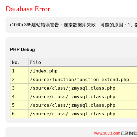
Database Error
(1040) 365建站错误警告：连接数据库失败，可能的原因：1、数
PHP Debug
No.
File
1
/index.php
2
/source/function/function_extend.php
3
/source/class/jzmysql.class.php
4
/source/class/jzmysql.class.php
5
/source/class/jzmysql.class.php
6
/source/class/jzmysql.class.php
www.365jz.com
已经将此