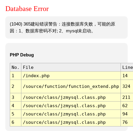
Database Error
(1040) 365建站错误警告：连接数据库失败，可能的原
因：1、数据库密码不对; 2、mysql未启动。
PHP Debug
No.
File
Line
1
/index.php
14
2
/source/function/function_extend.php
324
3
/source/class/jzmysql.class.php
211
4
/source/class/jzmysql.class.php
62
5
/source/class/jzmysql.class.php
94
6
/source/class/jzmysql.class.php
76