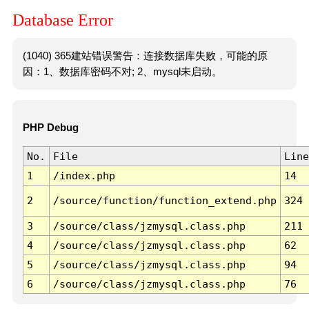
Database Error
(1040) 365建站错误警告：连接数据库失败，可能的原
因：1、数据库密码不对; 2、mysql未启动。
PHP Debug
No.
File
Line
1
/index.php
14
2
/source/function/function_extend.php
324
3
/source/class/jzmysql.class.php
211
4
/source/class/jzmysql.class.php
62
5
/source/class/jzmysql.class.php
94
6
/source/class/jzmysql.class.php
76