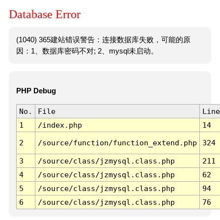
Database Error
(1040) 365建站错误警告：连接数据库失败，可能的原
因：1、数据库密码不对; 2、mysql未启动。
PHP Debug
No.
File
Line
1
/index.php
14
2
/source/function/function_extend.php
324
3
/source/class/jzmysql.class.php
211
4
/source/class/jzmysql.class.php
62
5
/source/class/jzmysql.class.php
94
6
/source/class/jzmysql.class.php
76