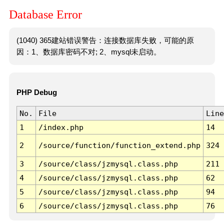
Database Error
(1040) 365建站错误警告：连接数据库失败，可能的原
因：1、数据库密码不对; 2、mysql未启动。
PHP Debug
No.
File
Line
1
/index.php
14
2
/source/function/function_extend.php
324
3
/source/class/jzmysql.class.php
211
4
/source/class/jzmysql.class.php
62
5
/source/class/jzmysql.class.php
94
6
/source/class/jzmysql.class.php
76