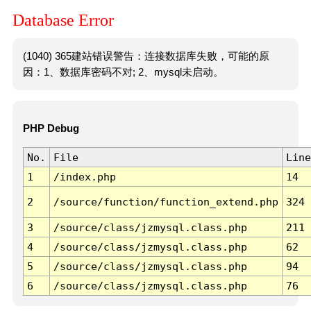
Database Error
(1040) 365建站错误警告：连接数据库失败，可能的原
因：1、数据库密码不对; 2、mysql未启动。
PHP Debug
No.
File
Line
1
/index.php
14
2
/source/function/function_extend.php
324
3
/source/class/jzmysql.class.php
211
4
/source/class/jzmysql.class.php
62
5
/source/class/jzmysql.class.php
94
6
/source/class/jzmysql.class.php
76