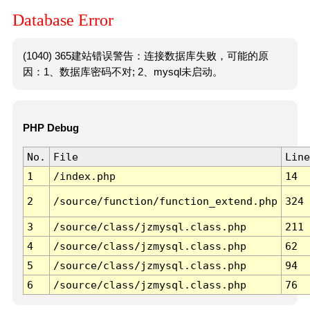
Database Error
(1040) 365建站错误警告：连接数据库失败，可能的原
因：1、数据库密码不对; 2、mysql未启动。
PHP Debug
No.
File
Line
1
/index.php
14
2
/source/function/function_extend.php
324
3
/source/class/jzmysql.class.php
211
4
/source/class/jzmysql.class.php
62
5
/source/class/jzmysql.class.php
94
6
/source/class/jzmysql.class.php
76