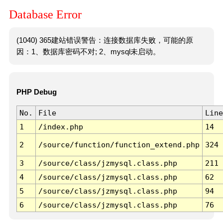
Database Error
(1040) 365建站错误警告：连接数据库失败，可能的原
因：1、数据库密码不对; 2、mysql未启动。
PHP Debug
No.
File
Line
1
/index.php
14
2
/source/function/function_extend.php
324
3
/source/class/jzmysql.class.php
211
4
/source/class/jzmysql.class.php
62
5
/source/class/jzmysql.class.php
94
6
/source/class/jzmysql.class.php
76