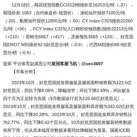
12月18日，棉花现货指数CCI3128B报价至16253元/吨（-37），
期现价差-1063（合约收盘价-现货价），涤纶短纤报价7100元/吨
（-20)，黏胶短纤报价12800元/吨（-50）CY Index C32S报价22260
元/吨（+30），FCY Index C32S(入口棉纱价钱指数)报价22213元/吨
（+110）；郑棉仓6667（+417），灵验预告3669（+133）。好意思
国EMOT M到港价92.5好意思分/磅（-0.9）；巴西M到港价88.9好意
思分/磅（-0.9）。
菠菜 平台体育赵露思公司
皇冠客服飞机：@seo3687
【市集分析】
2023年10月，好意思国批发商服装及服装面料销售额为123.5亿
好意思元，同比下降8.08%，降幅缩窄；环比下降2.49%，环比蚁合
四个月为正后转为负值（9月数据诊疗后为126.66亿好意思元）。
2023年10月，好意思国批发商服装及服装面料库存额为342.02亿好意
思元，同比下降20.28%。2023年10月， 好意思国批发商库存销售比
为2.77%，同比下降0.42个百分点。10月好意思国批发服装销售数据
有所下滑，但从其末端库存数据来看同比降幅较为显著。隔夜ICE期