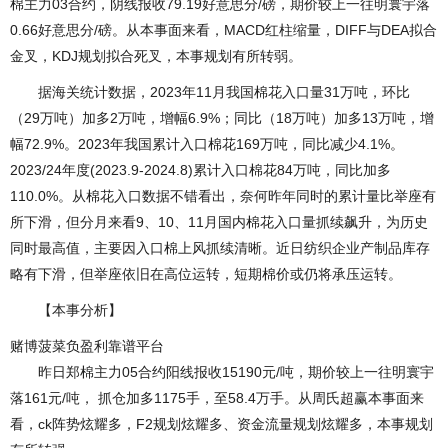
棉主力03合约，阴线报收79.19好意思分/磅，期价较上一往明寰宇落
0.66好意思分/磅。从本事面来看，MACD红柱缩量，DIFF与DEA拟合
金叉，KDJ规划拟合死叉，本事规划有所转弱。
据海关统计数据，2023年11月我国棉花入口量31万吨，环比
（29万吨）加多2万吨，增幅6.9%；同比（18万吨）加多13万吨，增
幅72.9%。2023年我国累计入口棉花169万吨，同比减少4.1%。
2023/24年度(2023.9-2024.8)累计入口棉花84万吨，同比加多
110.0%。从棉花入口数据不错看出，奈何昨年同时的累计量比举座有
所下滑，但分月来看9、10、11月国内棉花入口量抓续飙升，为历史
同时最高值，主要因入口棉上风抓续清晰。近日纺织企业产制品库存
略有下滑，但举座依旧在高位运转，短期棉价或仍将承压运转。
【本事分析】
赌博菠菜负盈利靠谱平台
昨日郑棉主力05合约阳线报收15190元/吨，期价较上一往明寰宇
落161元/吨， 抓仓加多1175手，至58.4万手。从周氏超赢本事面来
看，ck阵势炫耀多，F2规划炫耀多、资金流量规划炫耀多，本事规划