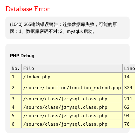
Database Error
(1040) 365建站错误警告：连接数据库失败，可能的原
因：1、数据库密码不对; 2、mysql未启动。
PHP Debug
No.
File
Line
1
/index.php
14
2
/source/function/function_extend.php
324
3
/source/class/jzmysql.class.php
211
4
/source/class/jzmysql.class.php
62
5
/source/class/jzmysql.class.php
94
6
/source/class/jzmysql.class.php
76