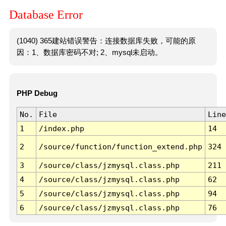
Database Error
(1040) 365建站错误警告：连接数据库失败，可能的原
因：1、数据库密码不对; 2、mysql未启动。
PHP Debug
No.
File
Line
1
/index.php
14
2
/source/function/function_extend.php
324
3
/source/class/jzmysql.class.php
211
4
/source/class/jzmysql.class.php
62
5
/source/class/jzmysql.class.php
94
6
/source/class/jzmysql.class.php
76