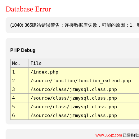
Database Error
(1040) 365建站错误警告：连接数据库失败，可能的原因：1、数
PHP Debug
No.
File
1
/index.php
2
/source/function/function_extend.php
3
/source/class/jzmysql.class.php
4
/source/class/jzmysql.class.php
5
/source/class/jzmysql.class.php
6
/source/class/jzmysql.class.php
www.365jz.com
已经将此