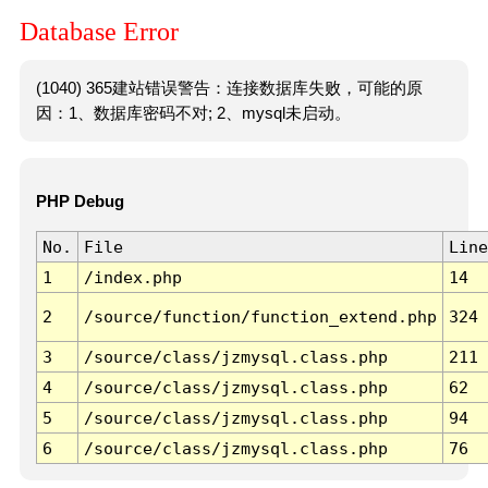
Database Error
(1040) 365建站错误警告：连接数据库失败，可能的原
因：1、数据库密码不对; 2、mysql未启动。
PHP Debug
No.
File
Line
1
/index.php
14
2
/source/function/function_extend.php
324
3
/source/class/jzmysql.class.php
211
4
/source/class/jzmysql.class.php
62
5
/source/class/jzmysql.class.php
94
6
/source/class/jzmysql.class.php
76