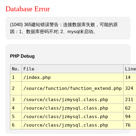
Database Error
(1040) 365建站错误警告：连接数据库失败，可能的原
因：1、数据库密码不对; 2、mysql未启动。
PHP Debug
No.
File
Line
1
/index.php
14
2
/source/function/function_extend.php
324
3
/source/class/jzmysql.class.php
211
4
/source/class/jzmysql.class.php
62
5
/source/class/jzmysql.class.php
94
6
/source/class/jzmysql.class.php
76