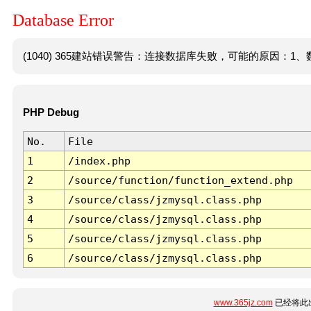
Database Error
(1040) 365建站错误警告：连接数据库失败，可能的原因：1、数
PHP Debug
No.
File
1
/index.php
2
/source/function/function_extend.php
3
/source/class/jzmysql.class.php
4
/source/class/jzmysql.class.php
5
/source/class/jzmysql.class.php
6
/source/class/jzmysql.class.php
www.365jz.com
已经将此