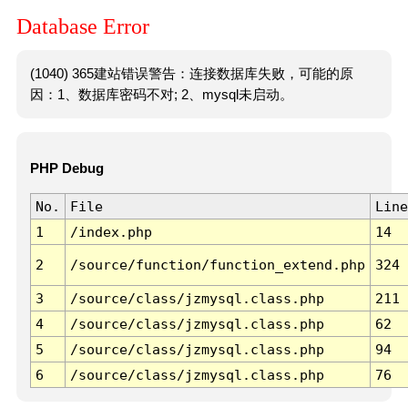
Database Error
(1040) 365建站错误警告：连接数据库失败，可能的原
因：1、数据库密码不对; 2、mysql未启动。
PHP Debug
No.
File
Line
1
/index.php
14
2
/source/function/function_extend.php
324
3
/source/class/jzmysql.class.php
211
4
/source/class/jzmysql.class.php
62
5
/source/class/jzmysql.class.php
94
6
/source/class/jzmysql.class.php
76