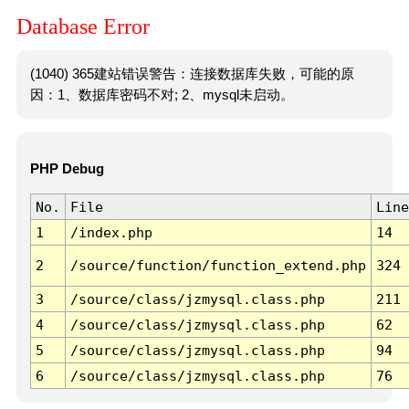
Database Error
(1040) 365建站错误警告：连接数据库失败，可能的原
因：1、数据库密码不对; 2、mysql未启动。
PHP Debug
No.
File
Line
1
/index.php
14
2
/source/function/function_extend.php
324
3
/source/class/jzmysql.class.php
211
4
/source/class/jzmysql.class.php
62
5
/source/class/jzmysql.class.php
94
6
/source/class/jzmysql.class.php
76