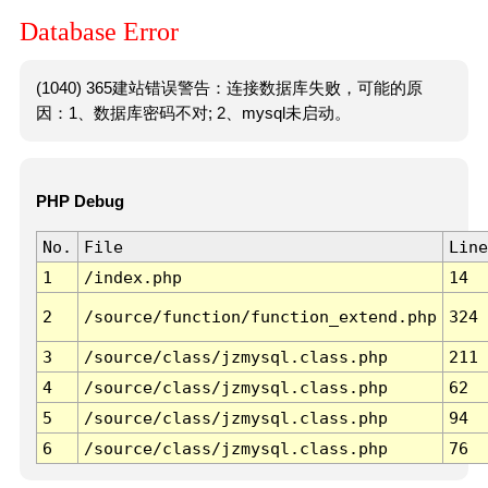
Database Error
(1040) 365建站错误警告：连接数据库失败，可能的原
因：1、数据库密码不对; 2、mysql未启动。
PHP Debug
No.
File
Line
1
/index.php
14
2
/source/function/function_extend.php
324
3
/source/class/jzmysql.class.php
211
4
/source/class/jzmysql.class.php
62
5
/source/class/jzmysql.class.php
94
6
/source/class/jzmysql.class.php
76