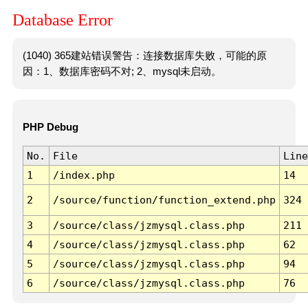
Database Error
(1040) 365建站错误警告：连接数据库失败，可能的原
因：1、数据库密码不对; 2、mysql未启动。
PHP Debug
No.
File
Line
1
/index.php
14
2
/source/function/function_extend.php
324
3
/source/class/jzmysql.class.php
211
4
/source/class/jzmysql.class.php
62
5
/source/class/jzmysql.class.php
94
6
/source/class/jzmysql.class.php
76