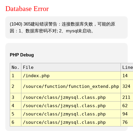
Database Error
(1040) 365建站错误警告：连接数据库失败，可能的原
因：1、数据库密码不对; 2、mysql未启动。
PHP Debug
No.
File
Line
1
/index.php
14
2
/source/function/function_extend.php
324
3
/source/class/jzmysql.class.php
211
4
/source/class/jzmysql.class.php
62
5
/source/class/jzmysql.class.php
94
6
/source/class/jzmysql.class.php
76