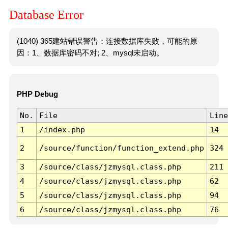
Database Error
(1040) 365建站错误警告：连接数据库失败，可能的原
因：1、数据库密码不对; 2、mysql未启动。
PHP Debug
No.
File
Line
1
/index.php
14
2
/source/function/function_extend.php
324
3
/source/class/jzmysql.class.php
211
4
/source/class/jzmysql.class.php
62
5
/source/class/jzmysql.class.php
94
6
/source/class/jzmysql.class.php
76