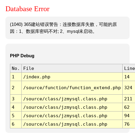
Database Error
(1040) 365建站错误警告：连接数据库失败，可能的原
因：1、数据库密码不对; 2、mysql未启动。
PHP Debug
No.
File
Line
1
/index.php
14
2
/source/function/function_extend.php
324
3
/source/class/jzmysql.class.php
211
4
/source/class/jzmysql.class.php
62
5
/source/class/jzmysql.class.php
94
6
/source/class/jzmysql.class.php
76