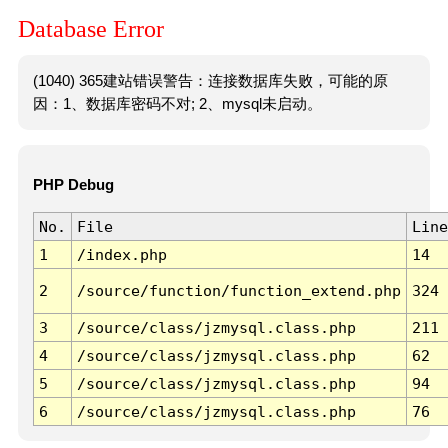
Database Error
(1040) 365建站错误警告：连接数据库失败，可能的原
因：1、数据库密码不对; 2、mysql未启动。
PHP Debug
No.
File
Line
1
/index.php
14
2
/source/function/function_extend.php
324
3
/source/class/jzmysql.class.php
211
4
/source/class/jzmysql.class.php
62
5
/source/class/jzmysql.class.php
94
6
/source/class/jzmysql.class.php
76