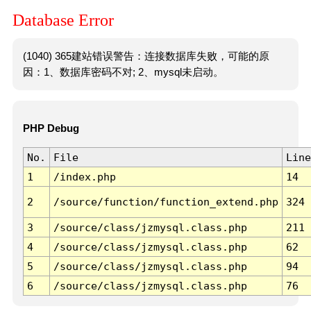
Database Error
(1040) 365建站错误警告：连接数据库失败，可能的原
因：1、数据库密码不对; 2、mysql未启动。
PHP Debug
No.
File
Line
1
/index.php
14
2
/source/function/function_extend.php
324
3
/source/class/jzmysql.class.php
211
4
/source/class/jzmysql.class.php
62
5
/source/class/jzmysql.class.php
94
6
/source/class/jzmysql.class.php
76