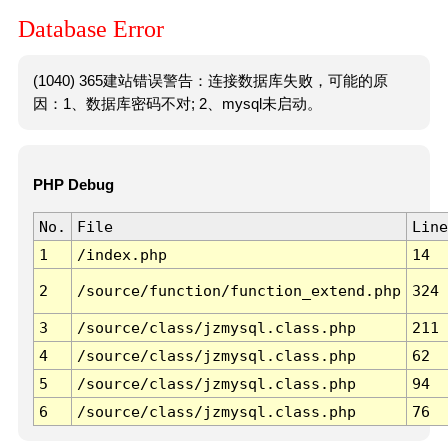
Database Error
(1040) 365建站错误警告：连接数据库失败，可能的原
因：1、数据库密码不对; 2、mysql未启动。
PHP Debug
No.
File
Line
1
/index.php
14
2
/source/function/function_extend.php
324
3
/source/class/jzmysql.class.php
211
4
/source/class/jzmysql.class.php
62
5
/source/class/jzmysql.class.php
94
6
/source/class/jzmysql.class.php
76