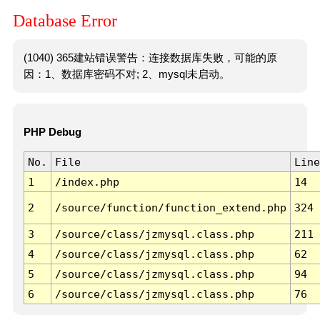
Database Error
(1040) 365建站错误警告：连接数据库失败，可能的原
因：1、数据库密码不对; 2、mysql未启动。
PHP Debug
No.
File
Line
1
/index.php
14
2
/source/function/function_extend.php
324
3
/source/class/jzmysql.class.php
211
4
/source/class/jzmysql.class.php
62
5
/source/class/jzmysql.class.php
94
6
/source/class/jzmysql.class.php
76